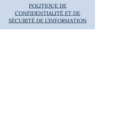
POLITIQUE DE
CONFIDENTIALITÉ ET DE
SÉCURITÉ DE L’INFORMATION
Paroisse Sainte-Marguerite-
Bourgeoys
Le bureau est ouvert les mardis et
jeudis de 10h à 18h.
Pour toute urgence, on vous
répondra au téléphone et par
courriel.
Secrétariat :
secretariat@paroissesmb-ids.org
Curé : cure@paroissesmb-ids.org
​​(514) 766-0234 - 286, rue Elgar, Île-