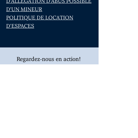
D'ALLÉGATION D'ABUS POSSIBLE
D'UN MINEUR
POLITIQUE DE LOCATION
D'ESPACES
Regardez-nous en action!
Paroisse Sainte-Marguerite-
Bourgeoys
Le bureau est ouvert les mardis et
jeudis de 10h à 18h.
Pour toute urgence, on vous
répondra au téléphone et par